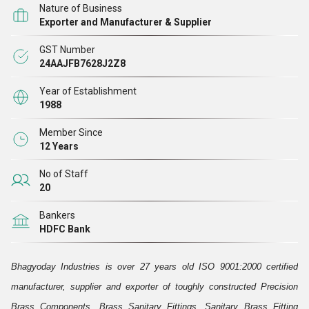
Nature of Business
विशेषज्ञों द्वारा ए ग्रेड धातुओं, मिश्र धातुओं और अन्य सामग्री से सटीक रूप
Exporter and Manufacturer & Supplier
से तैयार किया गया है।
GST Number
24AAJFB7628J2Z8
आज, हमारी कंपनी दुनिया के कई नुक्कड़ों और कोनों में अपने पंख फैला रही
है, इसका प्रमुख श्रेय हमारे कर्मियों के अथक प्रयासों और निष्पक्ष व्यापार
Year of Establishment
1988
प्रथाओं को जाता है। हम नियमित रूप से अपने कुल उत्पादन का 25%
विदेशी ग्राहकों को निर्यात करते हैं।
Member Since
12 Years
No of Staff
20
Bankers
HDFC Bank
Bhagyoday Industries is over 27 years old ISO 9001:2000 certified
manufacturer, supplier and exporter of toughly constructed Precision
Brass Components, Brass Sanitary Fittings, Sanitary Brass Fitting