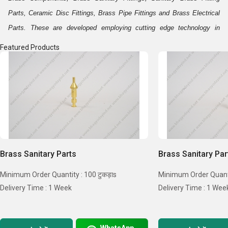
Parts, Ceramic Disc Fittings, Brass Pipe Fittings and Brass Electrical
Parts. These are developed employing cutting edge technology in
harmony with the international standards. Our products are well
Featured Products
acclaimed of their resistance to wear & tear, durability, tough
construction and fine finishing. Further, our market reputation and a
large number of satisfied clientele speaks about our success in the
domain.
B
usiness Specifications:-
Brass Sanitary Parts
Brass Sanitary Par
Minimum Order Quantity : 100 टुकड़ाs
Minimum Order Quantit
Delivery Time : 1 Week
Delivery Time : 1 Wee
WhatsApp