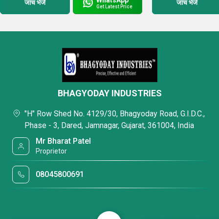
जांच भेजें
जांच भेजें
Get Latest Price
BHAGYODAY INDUSTRIES
"H" Row Shed No. 4129/30, Bhagyoday Road, G.I.D.C.,
Phase - 3, Dared, Jamnagar, Gujarat, 361004, India
Mr Bharat Patel
Proprietor
08045800691