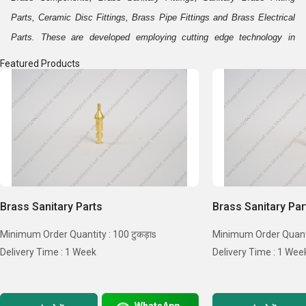
Parts, Ceramic Disc Fittings, Brass Pipe Fittings and Brass Electrical
Parts. These are developed employing cutting edge technology in
harmony with the international standards. Our products are well
Featured Products
acclaimed of their resistance to wear & tear, durability, tough
construction and fine finishing. Further, our market reputation and a
large number of satisfied clientele speaks about our success in the
domain.
B
usiness Specifications:-
Brass Sanitary Parts
Brass Sanitary Par
Minimum Order Quantity : 100 टुकड़ाs
Minimum Order Quantit
Delivery Time : 1 Week
Delivery Time : 1 Wee
WhatsApp