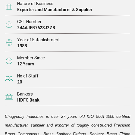
Nature of Business
विशेषज्ञों द्वारा ए ग्रेड धातुओं, मिश्र धातुओं और अन्य सामग्री से सटीक रूप
Exporter and Manufacturer & Supplier
से तैयार किया गया है।
GST Number
24AAJFB7628J2Z8
आज, हमारी कंपनी दुनिया के कई नुक्कड़ों और कोनों में अपने पंख फैला रही
है, इसका प्रमुख श्रेय हमारे कर्मियों के अथक प्रयासों और निष्पक्ष व्यापार
Year of Establishment
1988
प्रथाओं को जाता है। हम नियमित रूप से अपने कुल उत्पादन का 25%
विदेशी ग्राहकों को निर्यात करते हैं।
Member Since
12 Years
No of Staff
20
Bankers
HDFC Bank
Bhagyoday Industries is over 27 years old ISO 9001:2000 certified
manufacturer, supplier and exporter of toughly constructed Precision
Brass Components, Brass Sanitary Fittings, Sanitary Brass Fitting