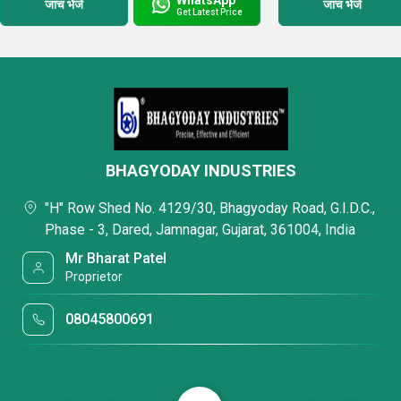
जांच भेजें
जांच भेजें
Get Latest Price
BHAGYODAY INDUSTRIES
"H" Row Shed No. 4129/30, Bhagyoday Road, G.I.D.C.,
Phase - 3, Dared, Jamnagar, Gujarat, 361004, India
Mr Bharat Patel
Proprietor
08045800691